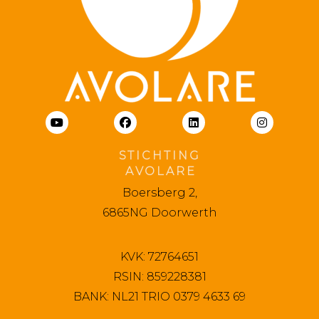
S T I C H T I N G
A V O L A R E
Boersberg 2,
6865NG Doorwerth
KVK: 72764651
RSIN: 859228381
BANK: NL21 TRIO 0379 4633 69