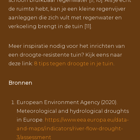
schoon bruikbaar regenwater [9, 10]. Als je echt
de ruimte hebt, kan je een kleine regenvijver
aanleggen die zich vult met regenwater en
verkoeling brengt in de tuin [11].
Meer inspiratie nodig voor het inrichten van
een droogte-resistente tuin? Kijk eens naar
deze link:
8 tips tegen droogte in je tuin
.
Bronnen
European Environment Agency (2020).
Meteorological and hydrological droughts
in Europe.
https://www.eea.europa.eu/data-
and-maps/indicators/river-flow-drought-
3/assessment