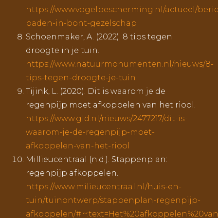
https://www.vogelbescherming.nl/actueel/beric
baden-in-bont-gezelschap
Schoenmaker, A. (2022). 8 tips tegen
droogte in je tuin.
https://www.natuurmonumenten.nl/nieuws/8-
tips-tegen-droogte-je-tuin
Tijink, L. (2020). Dit is waarom je de
regenpijp moet afkoppelen van het riool.
https://www.gld.nl/nieuws/2477217/dit-is-
waarom-je-de-regenpijp-moet-
afkoppelen-van-het-riool
Millieucentraal (n.d.). Stappenplan:
regenpijp afkoppelen.
https://www.milieucentraal.nl/huis-en-
tuin/tuinontwerp/stappenplan-regenpijp-
afkoppelen/#:~:text=Het%20afkoppelen%20v