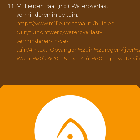
Millieucentraal (n.d.). Wateroverlast
verminderen in de tuin.
https://www.milieucentraal.nl/huis-en-
tuin/tuinontwerp/wateroverlast-
verminderen-in-de-
tuin/#:~:text=Opvangen%20in%20regenvijver%
Woon%20je%20in&text=Zo’n%20regenwatervi