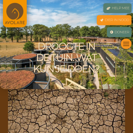
HELP MEE
DIER IN NOOD
DONEER
DROOGTE IN
DE TUIN. WAT
KUN JE DOEN?