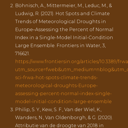
Böhnisch, A., Mittermeier, M., Leduc, M., &
Ludwig, R. (2021). Hot Spots and Climate
Trends of Meteorological Droughts in
Europe–Assessing the Percent of Normal
Index in a Single-Model Initial-Condition
Large Ensemble. Frontiers in Water, 3,
716621.
https://www.frontiersin.org/articles/10.3389/frwa.
utm_source=fweb&utm_medium=nblog&utm_
sci-frwa-hot-spots-climate-trends-
meteorological-droughts-Europe-
assessing-percent-normal-index-single-
model-initial-condition-large-ensemble
Philip, S. Y., Kew, S. F., Van der Wiel, K.,
Wanders, N., Van Oldenborgh, & G. (2020).
Attributie van de droogte van 2018 in