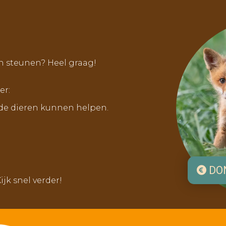
n steunen? Heel graag!
er:
de dieren kunnen helpen.
DO
k snel verder!