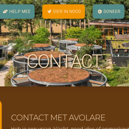
HELP MEE
DIER IN NOOD
DONEER
CONTACT
CONTACT MET AVOLARE
Heb je een vraag, klacht, goed idee of opmerki