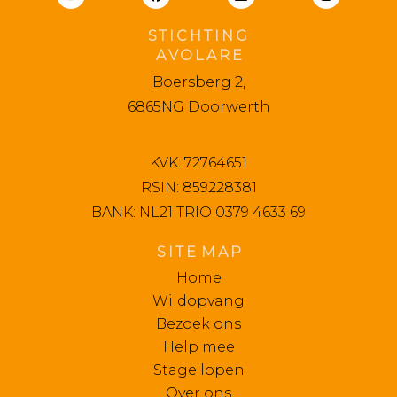
S T I C H T I N G
A V O L A R E
Boersberg 2,
6865NG Doorwerth
KVK: 72764651
RSIN: 859228381
BANK: NL21 TRIO 0379 4633 69
S I T E M A P
Home
Wildopvang
Bezoek ons
Help mee
Stage lopen
Over ons