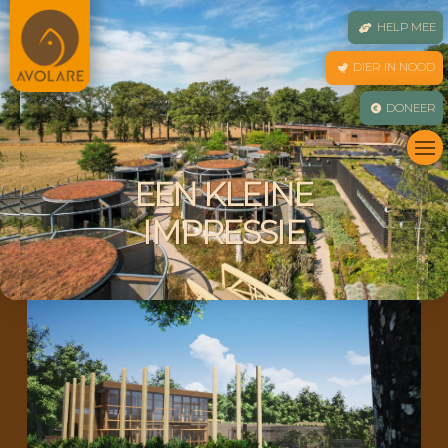
HELP MEE
DIER IN NOOD
DONEER
EEN KLEINE
IMPRESSIE