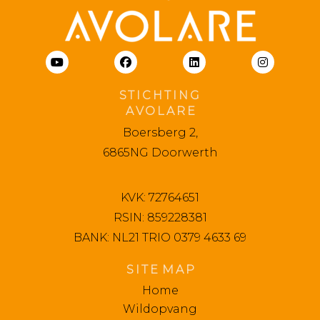
S T I C H T I N G
A V O L A R E
Boersberg 2,
6865NG Doorwerth
KVK: 72764651
RSIN: 859228381
BANK: NL21 TRIO 0379 4633 69
S I T E M A P
Home
Wildopvang