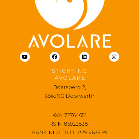
S T I C H T I N G
A V O L A R E
Boersberg 2,
6865NG Doorwerth
KVK: 72764651
RSIN: 859228381
BANK: NL21 TRIO 0379 4633 69