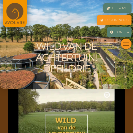
HELP MEE
DIER IN NOOD
DONEER
WILD VAN DE
ACHTERTUIN!
DEEL DRIE