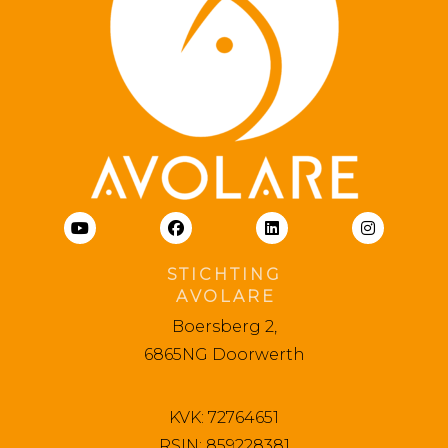
S T I C H T I N G
A V O L A R E
Boersberg 2,
6865NG Doorwerth
KVK: 72764651
RSIN: 859228381