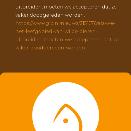
uitbreiden, moeten we accepteren dat ze
vaker doodgereden worden.
https://www.gld.nl/nieuws/2151276/als-we-
het-leefgebied-van-wilde-dieren-
uitbreiden-moeten-we-accepteren-dat-ze-
vaker-doodgereden-worden