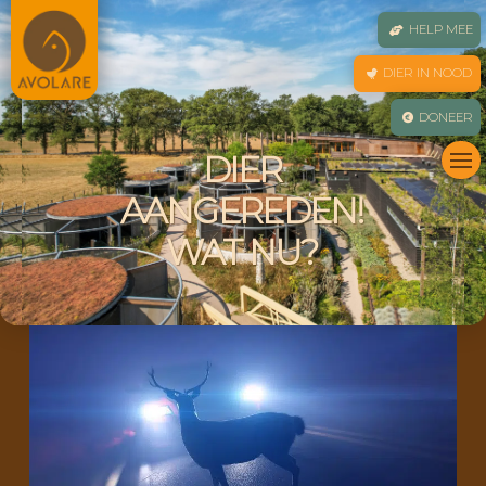
HELP MEE
DIER IN NOOD
DONEER
DIER
AANGEREDEN!
WAT NU?