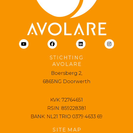
S T I C H T I N G
A V O L A R E
Boersberg 2,
6865NG Doorwerth
KVK: 72764651
RSIN: 859228381
BANK: NL21 TRIO 0379 4633 69
S I T E M A P