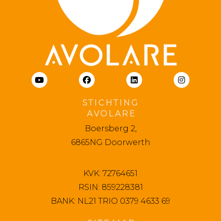
S T I C H T I N G
A V O L A R E
Boersberg 2,
6865NG Doorwerth
KVK: 72764651
RSIN: 859228381
BANK: NL21 TRIO 0379 4633 69