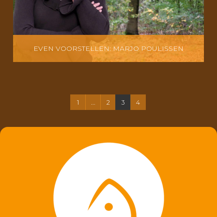
EVEN VOORSTELLEN: MARJO POULISSEN
1
...
2
3
4