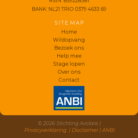
RSIN: 859228381
BANK: NL21 TRIO 0379 4633 69
S I T E M A P
Home
Wildopvang
Bezoek ons
Help mee
Stage lopen
Over ons
Contact
©
2026
Stichting Avolare |
Privacyverklaring
|
Disclaimer
|
ANBI