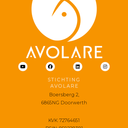
S T I C H T I N G
A V O L A R E
Boersberg 2,
6865NG Doorwerth
KVK: 72764651