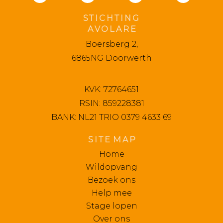
S T I C H T I N G
A V O L A R E
Boersberg 2,
6865NG Doorwerth
KVK: 72764651
RSIN: 859228381
BANK: NL21 TRIO 0379 4633 69
S I T E M A P
Home
Wildopvang
Bezoek ons
Help mee
Stage lopen
Over ons